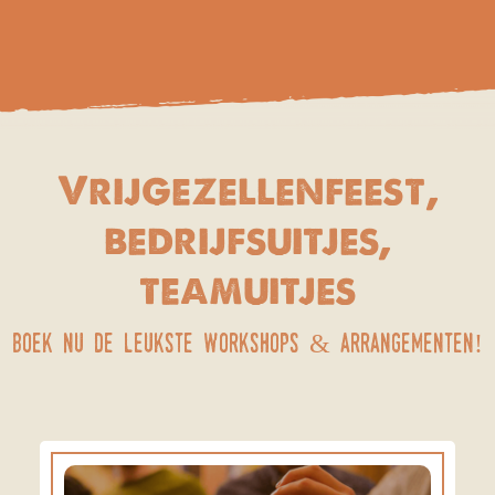
Vrijgezellenfeest,
bedrijfsuitjes,
teamuitjes
Boek nu de leukste workshops & arrangementen!