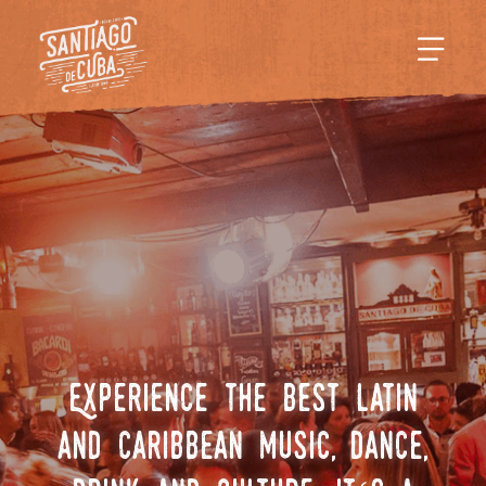
Experience the best latin
,
,
and caribbean music
dance