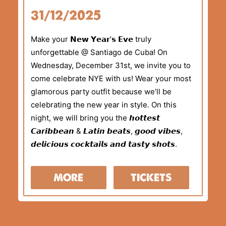
31/12/2025
Make your 𝗡𝗲𝘄 𝗬𝗲𝗮𝗿’𝘀 𝗘𝘃𝗲 truly
unforgettable @ Santiago de Cuba! On
Wednesday, December 31st, we invite you to
come celebrate NYE with us! Wear your most
glamorous party outfit because we’ll be
celebrating the new year in style. On this
night, we will bring you the 𝙝𝙤𝙩𝙩𝙚𝙨𝙩
𝘾𝙖𝙧𝙞𝙗𝙗𝙚𝙖𝙣 & 𝙇𝙖𝙩𝙞𝙣 𝙗𝙚𝙖𝙩𝙨, 𝙜𝙤𝙤𝙙 𝙫𝙞𝙗𝙚𝙨,
𝙙𝙚𝙡𝙞𝙘𝙞𝙤𝙪𝙨 𝙘𝙤𝙘𝙠𝙩𝙖𝙞𝙡𝙨 𝙖𝙣𝙙 𝙩𝙖𝙨𝙩𝙮 𝙨𝙝𝙤𝙩𝙨.
MORE
TICKETS