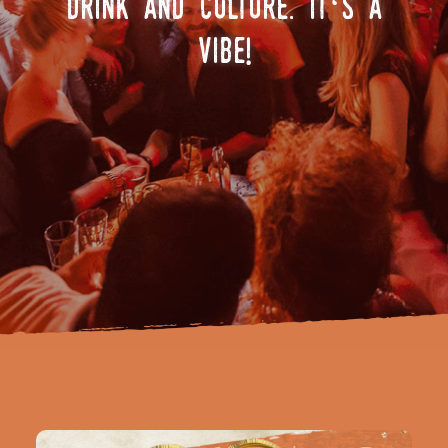
.
‘
drink and culture
it
s a
!
vibe