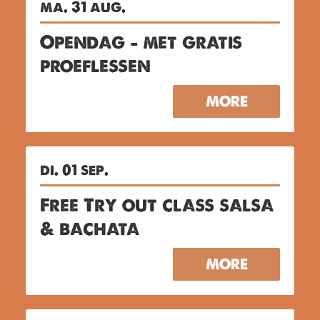
ma. 31 aug.
Opendag – met gratis
proeflessen
MORE
di. 01 sep.
Free Try out class salsa
& bachata
MORE