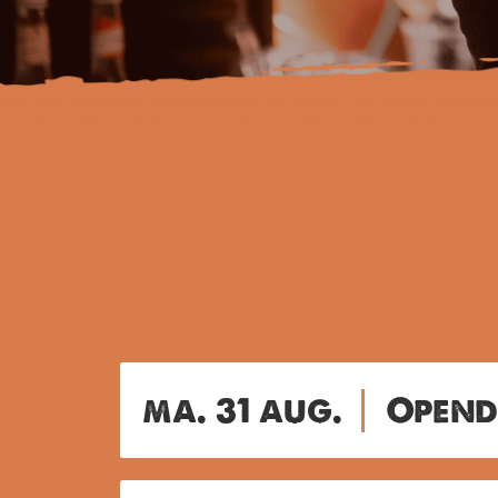
ma. 31 aug.
Opend