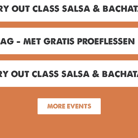
Try out class salsa & bacha
ag – met gratis proeflessen
ry out class salsa & bacha
MORE EVENTS