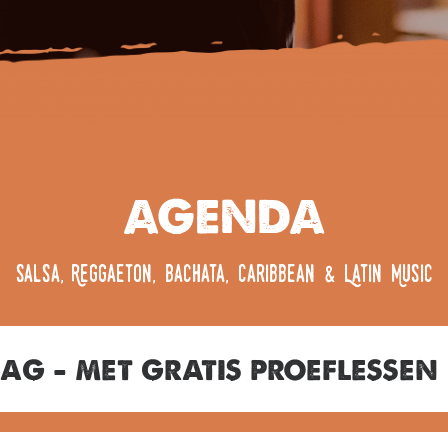
AGENDA
,
,
,
&
Salsa
Reggaeton
Bachata
Caribbean
Latin Music
ag – met gratis proeflessen