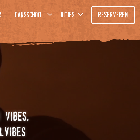
r
dansschool
uitjes
reserveren
,
 vibes
lvibes