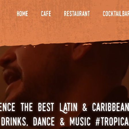
home
cafe
restaurant
cocktailba
&
ence the best Latin
Caribbean
,
&
#
drinks
dance
music
tropica