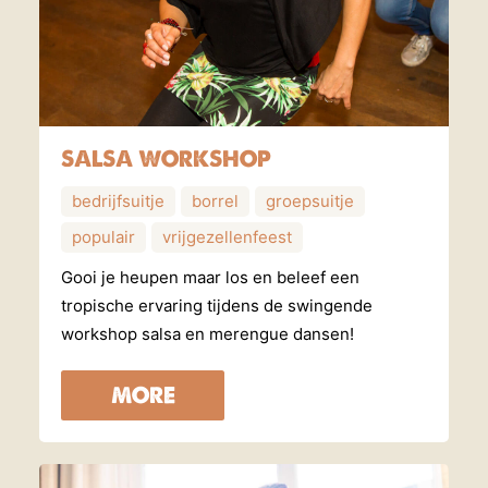
SALSA WORKSHOP
bedrijfsuitje
borrel
groepsuitje
populair
vrijgezellenfeest
Gooi je heupen maar los en beleef een
tropische ervaring tijdens de swingende
workshop salsa en merengue dansen!
MORE