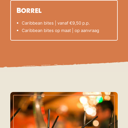
Borrel
Caribbean bites | vanaf €9,50 p.p.
Caribbean bites op maat | op aanvraag