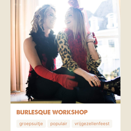
BURLESQUE WORKSHOP
groepsuitje
populair
vrijgezellenfeest