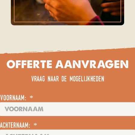
OFFERTE AANVRAGEN
vraag naar de mogelijkheden
voornaam: *
achternaam: *