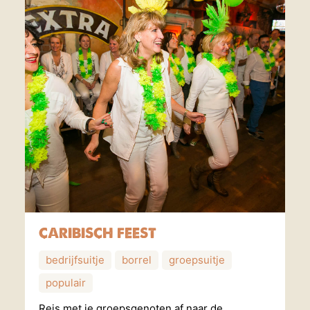
CARIBISCH FEEST
bedrijfsuitje
borrel
groepsuitje
populair
Reis met je groepsgenoten af naar de