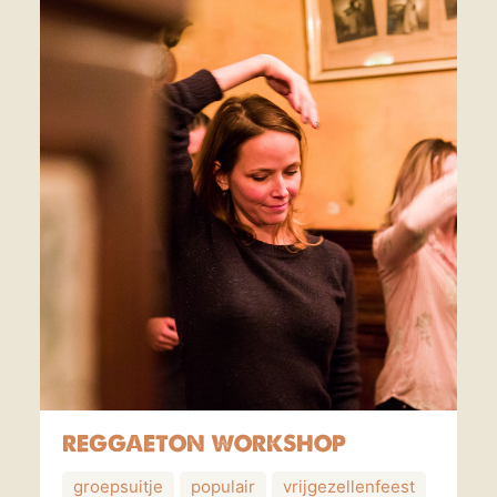
REGGAETON WORKSHOP
groepsuitje
populair
vrijgezellenfeest