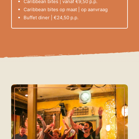
Caribbean bites | vanaf €9,50 p.p.
Caribbean bites op maat | op aanvraag
Buffet diner | €24,50 p.p.