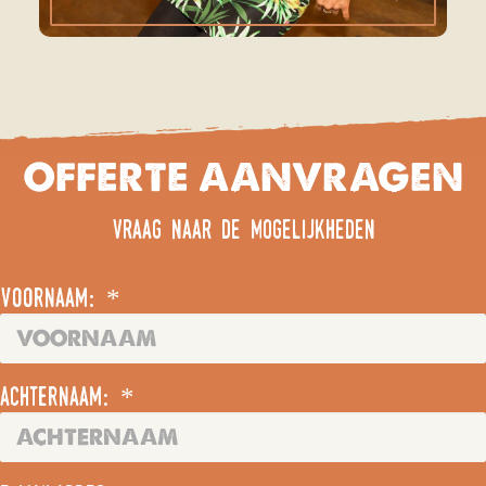
OFFERTE AANVRAGEN
vraag naar de mogelijkheden
voornaam: *
achternaam: *